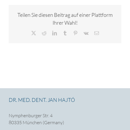
Teilen Sie diesen Beitrag auf einer Plattform
Ihrer Wahl!
X
Reddit
LinkedIn
Tumblr
Pinterest
Vk
E-
Mail
DR. MED. DENT. JAN HAJTÓ
Nymphenburger Str. 4
80335 München (Germany)