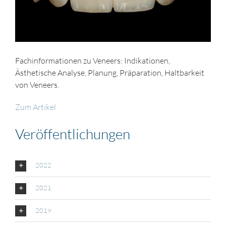
Fachinformationen zu Veneers: Indikationen,
Ästhetische Analyse, Planung, Präparation, Haltbarkeit
von Veneers.
Zum Artikel
Veröffentlichungen
2022
2021
2019