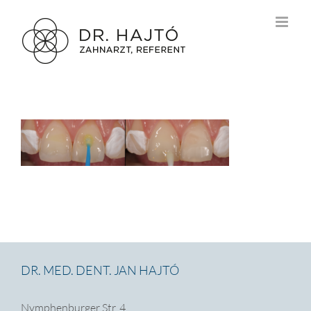
Zum
Inhalt
springen
DR. MED. DENT. JAN HAJTÓ
Nymphenburger Str. 4