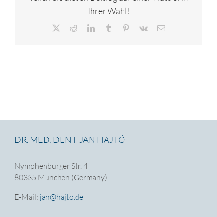
Ihrer Wahl!
X
Reddit
LinkedIn
Tumblr
Pinterest
Vk
E-
Mail
DR. MED. DENT. JAN HAJTÓ
Nymphenburger Str. 4
80335 München (Germany)
E-Mail:
jan@hajto.de