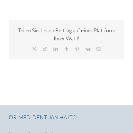
Teilen Sie diesen Beitrag auf einer Plattform
Ihrer Wahl!
X
Reddit
LinkedIn
Tumblr
Pinterest
Vk
E-
Mail
DR. MED. DENT. JAN HAJTÓ