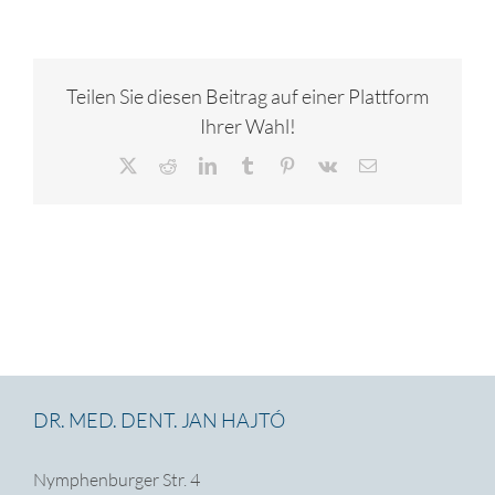
Teilen Sie diesen Beitrag auf einer Plattform
Ihrer Wahl!
X
Reddit
LinkedIn
Tumblr
Pinterest
Vk
E-
Mail
DR. MED. DENT. JAN HAJTÓ
Nymphenburger Str. 4