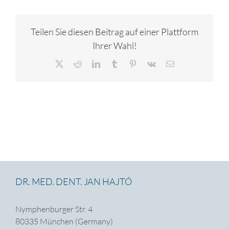
Teilen Sie diesen Beitrag auf einer Plattform
Ihrer Wahl!
X
Reddit
LinkedIn
Tumblr
Pinterest
Vk
E-
Mail
DR. MED. DENT. JAN HAJTÓ
Nymphenburger Str. 4
80335 München (Germany)