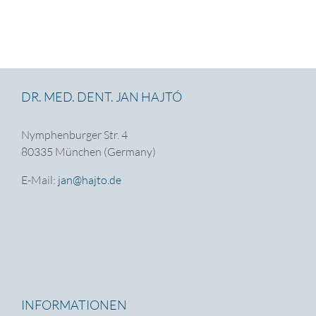
DR. MED. DENT. JAN HAJTÓ
Nymphenburger Str. 4
80335 München (Germany)
E-Mail:
jan@hajto.de
INFORMATIONEN