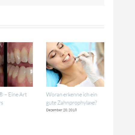
 – Eine Art
Woran erkenne ich ein
Gute Za
rs
gute Zahnprophylaxe?
Aufklä
Dezember 20, 2018
März 10, 2