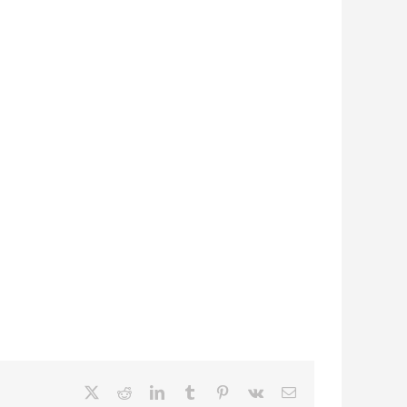
X
Reddit
LinkedIn
Tumblr
Pinterest
Vk
E-
Mail